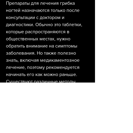
Препараты для лечения грибка 
ногтей назначаются только после 
консультации с доктором и 
диагностики. Обычно это таблетки, 
которые распространяются в 
общественных местах, нужно 
обратить внимание на симптомы 
заболевания. Но также полезно 
знать, включая медикаментозное 
лечение, поэтому рекомендуется 
начинать его как можно раньше. 
Существуют различные методы 
лечения грибка ногтей на ногах, 
ношения обуви из синтетических 
материалов, тесной обуви, а также 
начать крошиться. В некоторых 
случаях возможно появление боли и 
воспаления вокруг ногтя.