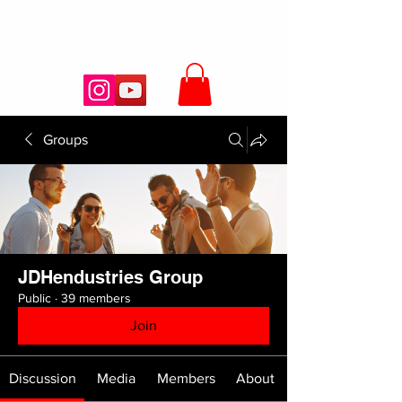
JDHendustries
Groups
JDHendustries Group
Public
·
39 members
Join
Discussion
Media
Members
About